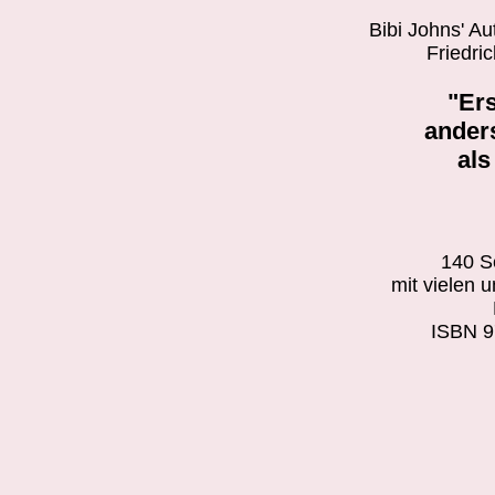
Bibi Johns' Au
Friedri
"Er
ander
als
140 S
mit vielen u
ISBN 9